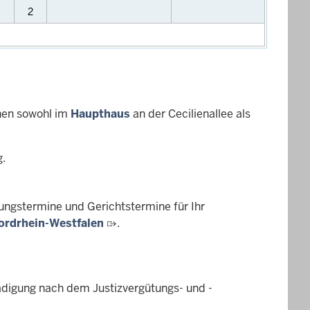
2
hen sowohl im
Haupthaus
an der Cecilienallee als
g.
ungstermine und Gerichtstermine für Ihr
ordrhein-Westfalen
.
ädigung nach dem Justizvergütungs- und -