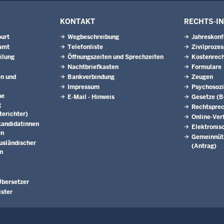
KONTAKT
RECHTS-I
urt
Wegbeschreibung
Jahreskonf
amt
Telefonliste
Zivilprozes
ilung
Öffnungszeiten und Sprechzeiten
Kostenrech
Nachtbriefkasten
Formulare
en und
Bankverbindung
Zeugen
Impressum
Psychosozi
he
E-Mail - Hinweis
Gesetze (
g
Rechtspre
erichter)
Online-Ver
kandidatinnen
Elektronis
en
Gemeinnütz
usländischer
(Antrag)
n
bersetzer
ister