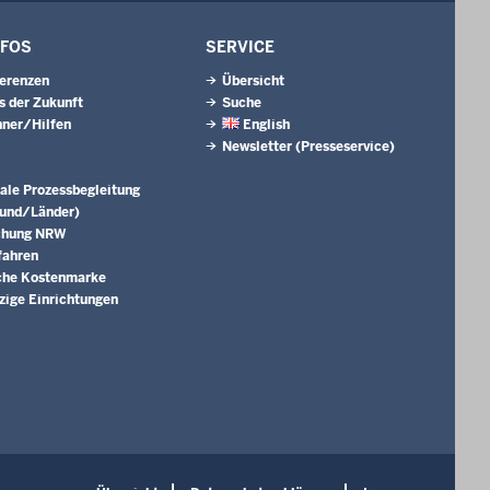
NFOS
SERVICE
erenzen
Übersicht
s der Zukunft
Suche
ner/Hilfen
English
Newsletter (Presseservice)
ale Prozessbegleitung
Bund/Länder)
chung NRW
fahren
che Kostenmarke
ige Einrichtungen