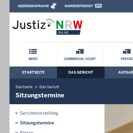
Direkt zum Inhalt
GEBÄRDENSPRACHE
BARRIEREFREIHEIT
Leichte Sprache, Gebärdensprachenvideo u
Oberlandesgericht Düsseldorf: Sitzung
Schnellnavigation mit Volltext-Suche
MENÜ
COMMERCIAL COURT
PRESSE
STARTSEITE
DAS GERICHT
AUFGA
Hauptmenü: Hauptnavigation
Startseite
Das Gericht
Sitzungstermine
Gerichtsvorstellung
Sitzungstermine
Presse