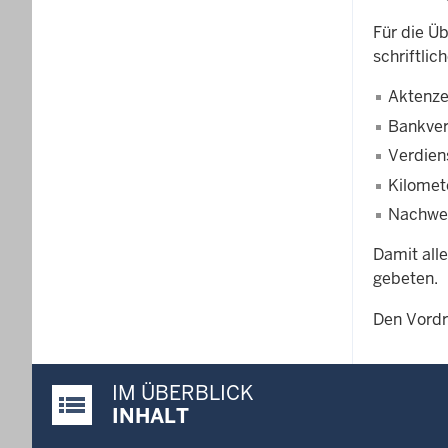
Für die Ü
schriftl
Aktenze
Bankve
Verdien
Kilomet
Nachwei
Damit all
gebeten.
Den Vordr
IM ÜBERBLICK
Justiz-Portal im Überblick:
INHALT