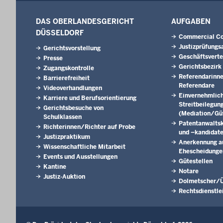
DAS OBERLANDESGERICHT
AUFGABEN
DÜSSELDORF
Commercial Co
Justizprüfungs
Gerichtsvorstellung
Geschäftsverte
Presse
Gerichtsbezirk
Zugangskontrolle
Referendarinn
Barrierefreiheit
Referendare
Videoverhandlungen
Einvernehmlic
Karriere und Berufsorientierung
Streitbeilegun
Gerichtsbesuche von
(Mediation/Güt
Schulklassen
Patentanwalts
Richterinnen/Richter auf Probe
und –kandidat
Justizpraktikum
Anerkennung a
Wissenschaftliche Mitarbeit
Ehescheidunge
Events und Ausstellungen
Gütestellen
Kantine
Notare
Justiz-Auktion
Dolmetscher/Ü
Rechtsdienstle