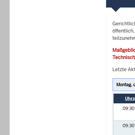
Gerichtli
öffentlich
teilzuneh
Maßgeblic
Technisch
Letzte Akt
Uhrz
09:3
09:3