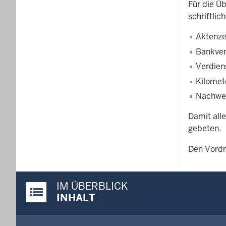
Für die Ü
schriftl
Aktenze
Bankve
Verdien
Kilomet
Nachwei
Damit all
gebeten.
Den Vordr
IM ÜBERBLICK
Justiz-Portal im Überblick:
INHALT