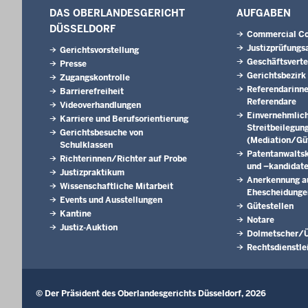
DAS OBERLANDESGERICHT
AUFGABEN
DÜSSELDORF
Commercial Co
Justizprüfungs
Gerichtsvorstellung
Geschäftsverte
Presse
Gerichtsbezirk
Zugangskontrolle
Referendarinn
Barrierefreiheit
Referendare
Videoverhandlungen
Einvernehmlic
Karriere und Berufsorientierung
Streitbeilegun
Gerichtsbesuche von
(Mediation/Güt
Schulklassen
Patentanwalts
Richterinnen/Richter auf Probe
und –kandidat
Justizpraktikum
Anerkennung a
Wissenschaftliche Mitarbeit
Ehescheidunge
Events und Ausstellungen
Gütestellen
Kantine
Notare
Justiz-Auktion
Dolmetscher/Ü
Rechtsdienstle
© Der Präsident des Oberlandesgerichts Düsseldorf, 2026