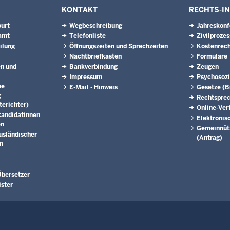
KONTAKT
RECHTS-I
urt
Wegbeschreibung
Jahreskonf
amt
Telefonliste
Zivilprozes
ilung
Öffnungszeiten und Sprechzeiten
Kostenrech
Nachtbriefkasten
Formulare
en und
Bankverbindung
Zeugen
Impressum
Psychosozi
he
E-Mail - Hinweis
Gesetze (
g
Rechtspre
erichter)
Online-Ver
kandidatinnen
Elektronis
en
Gemeinnütz
usländischer
(Antrag)
n
bersetzer
ister