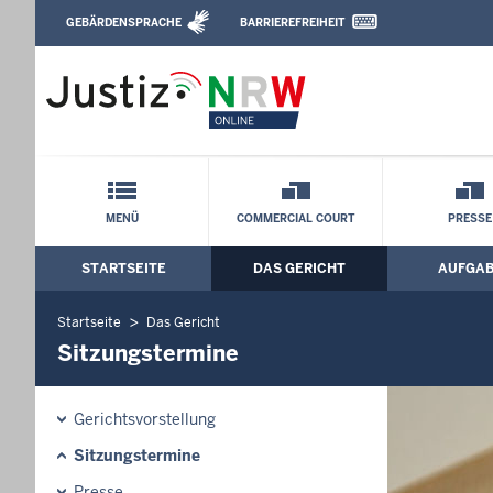
Direkt zum Inhalt
GEBÄRDENSPRACHE
BARRIEREFREIHEIT
Leichte Sprache, Gebärdensprachenvideo u
Oberlandesgericht Düsseldorf: Sitzung
Schnellnavigation mit Volltext-Suche
MENÜ
COMMERCIAL COURT
PRESSE
STARTSEITE
DAS GERICHT
AUFGA
Hauptmenü: Hauptnavigation
Startseite
Das Gericht
Sitzungstermine
Gerichtsvorstellung
Sitzungstermine
Presse