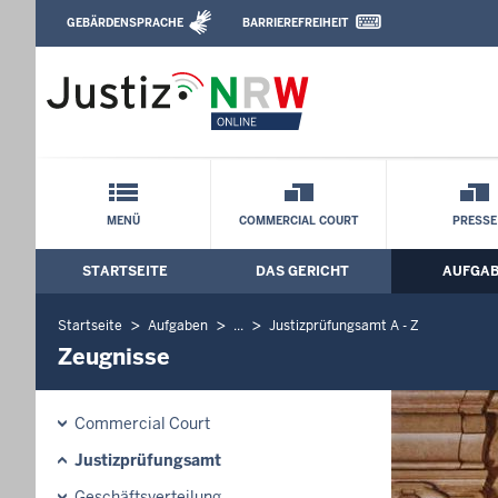
Direkt zum Inhalt
GEBÄRDENSPRACHE
BARRIEREFREIHEIT
Leichte Sprache, Gebärdensprachenvideo u
Oberlandesgericht Düsseldorf: Zeugnis
Schnellnavigation mit Volltext-Suche
MENÜ
COMMERCIAL COURT
PRESSE
STARTSEITE
DAS GERICHT
AUFGA
Hauptmenü: Hauptnavigation
Startseite
Aufgaben
...
Justizprüfungsamt A - Z
Zeugnisse
Commercial Court
Justizprüfungsamt
Geschäftsverteilung