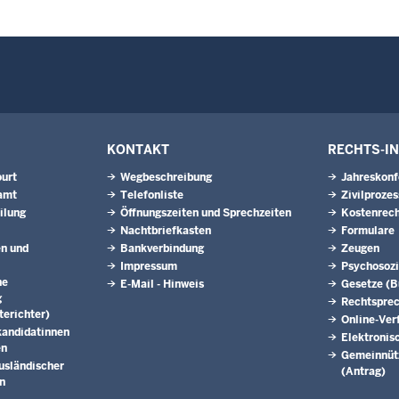
KONTAKT
RECHTS-I
urt
Wegbeschreibung
Jahreskonf
amt
Telefonliste
Zivilprozes
ilung
Öffnungszeiten und Sprechzeiten
Kostenrech
Nachtbriefkasten
Formulare
en und
Bankverbindung
Zeugen
Impressum
Psychosozi
he
E-Mail - Hinweis
Gesetze (
g
Rechtspre
erichter)
Online-Ver
kandidatinnen
Elektronis
en
Gemeinnütz
usländischer
(Antrag)
n