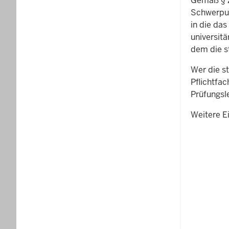
Gemäß § 
Schwerpun
in die da
universitä
dem die s
Wer die s
Pflichtfa
Prüfungsl
Weitere E