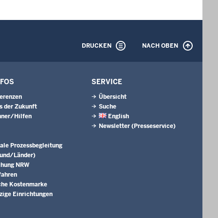
DRUCKEN
NACH OBEN
NFOS
SERVICE
erenzen
Übersicht
s der Zukunft
Suche
ner/Hilfen
English
Newsletter (Presseservice)
ale Prozessbegleitung
Bund/Länder)
chung NRW
fahren
che Kostenmarke
ige Einrichtungen