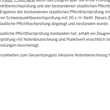
29
Abs.
2
JAG NRW
weist das Zeugnis über die erste Prüfung
ktbereichsprüfung und der bestandenen staatlichen Pflicht
s Ergebnis der bestandenen staatlichen Pflichtfachprüfung m
ren Schwerpunktbereichsprüfung mit 30 v. H. fließt. Dieses 
taatliche Pflichtfachprüfung abgelegt und bestanden wurde.
taatliche Pflichtfachprüfung bestanden hat, erhält ein Zeugn
chprüfung mit Notenbezeichnung und Punktwert ersichtlich ist
eistungen bescheinigt.
inzelheiten zum Gesamtzeugnis inklusive Notenberechnung f