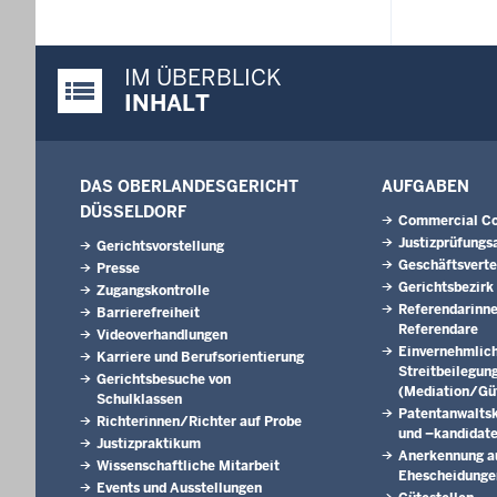
IM ÜBERBLICK
Justiz-Portal im Überblick:
INHALT
DAS OBERLANDESGERICHT
AUFGABEN
DÜSSELDORF
Commercial Co
Justizprüfungs
Gerichtsvorstellung
Geschäftsverte
Presse
Gerichtsbezirk
Zugangskontrolle
Referendarinn
Barrierefreiheit
Referendare
Videoverhandlungen
Einvernehmlic
Karriere und Berufsorientierung
Streitbeilegun
Gerichtsbesuche von
(Mediation/Güt
Schulklassen
Patentanwalts
Richterinnen/Richter auf Probe
und –kandidat
Justizpraktikum
Anerkennung a
Wissenschaftliche Mitarbeit
Ehescheidunge
Events und Ausstellungen