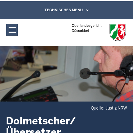
Direkt zum Inhalt
Oberlandesgericht Düsseldorf:
TECHNISCHES MENÜ
Leichte Sprache, Gebärdensprachenvideo
und Kontaktformular
Dolmetscher/Übersetzer
Quelle: Justiz NRW
Dolmetscher/
Übersetzer