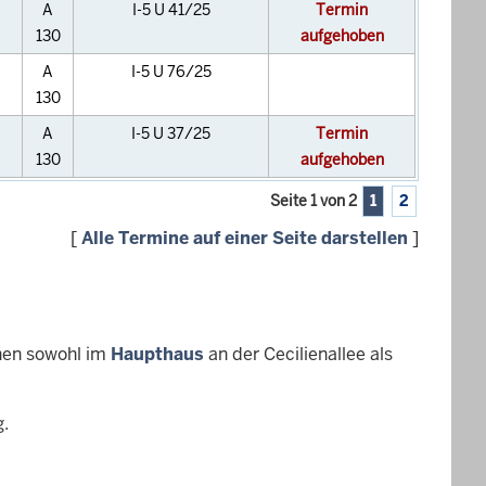
A
I-5 U 41/25
Termin
130
aufgehoben
A
I-5 U 76/25
130
A
I-5 U 37/25
Termin
130
aufgehoben
Seite 1 von 2
1
2
[
Alle Termine auf einer Seite darstellen
]
hen sowohl im
Haupthaus
an der Cecilienallee als
g.