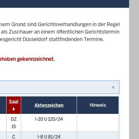
esem Grund sind Gerichtsverhandlungen in der Regel
it als Zuschauer an einem öffentlichen Gerichtstermin
desgericht Düsseldorf stattfindenden Termine.
gehoben gekennzeichnet.
Saal
Aktenzeichen
Hinweis
DZ
I-20 U 120/24
15
C
I-8 U 81/24