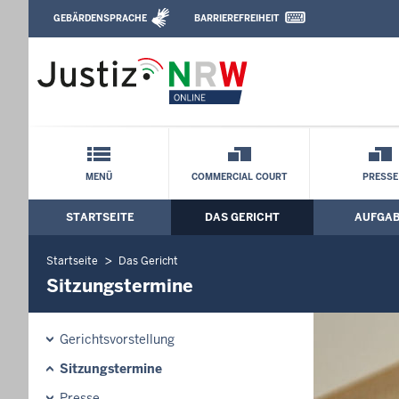
Direkt zum Inhalt
GEBÄRDENSPRACHE
BARRIEREFREIHEIT
Leichte Sprache, Gebärdensprachenvideo u
Oberlandesgericht Düsseldorf: Sitzung
Schnellnavigation mit Volltext-Suche
MENÜ
COMMERCIAL COURT
PRESSE
STARTSEITE
DAS GERICHT
AUFGA
Hauptmenü: Hauptnavigation
Startseite
Das Gericht
Sitzungstermine
Gerichtsvorstellung
Sitzungstermine
Presse