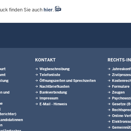
uck finden Sie auch
hier
.
KONTAKT
RECHTS-I
urt
Wegbeschreibung
Jahreskonf
amt
Telefonliste
Zivilprozes
ilung
Öffnungszeiten und Sprechzeiten
Kostenrech
Nachtbriefkasten
Formulare
en und
Bankverbindung
Zeugen
Impressum
Psychosozi
he
E-Mail - Hinweis
Gesetze (
g
Rechtspre
erichter)
Online-Ver
kandidatinnen
Elektronis
en
Gemeinnütz