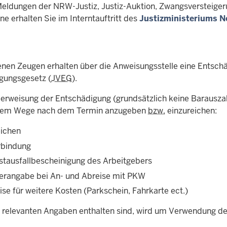
Meldungen der NRW-Justiz, Justiz-Auktion, Zwangsversteiger
e erhalten Sie im Interntauftritt des
Justizministeriums N
enen Zeugen erhalten über die Anweisungsstelle eine Entsch
gungsgesetz (
JVEG
).
berweisung der Entschädigung (grundsätzlich keine Barausz
ichem Wege nach dem Termin anzugeben
bzw.
einzureichen:
ichen
rbindung
stausfallbescheinigung des Arbeitgebers
erangabe bei An- und Abreise mit PKW
se für weitere Kosten (Parkschein, Fahrkarte ect.)
e relevanten Angaben enthalten sind, wird um Verwendung d