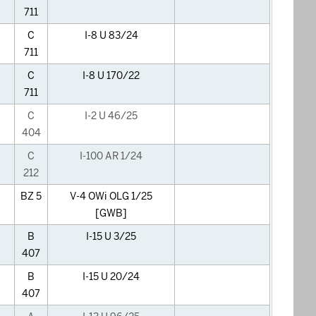
711
C
I-8 U 83/24
711
C
I-8 U 170/22
711
C
I-2 U 46/25
404
C
I-100 AR 1/24
212
BZ 5
V-4 OWi OLG 1/25
[GWB]
B
I-15 U 3/25
407
B
I-15 U 20/24
407