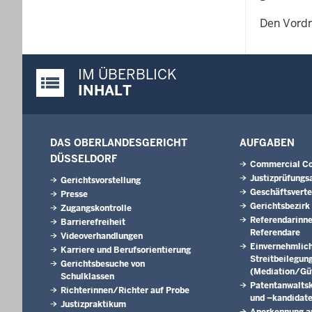
Den Vordr
IM ÜBERBLICK
Justiz-Portal im Überblick:
INHALT
DAS OBERLANDESGERICHT
AUFGABEN
DÜSSELDORF
Commercial Co
Justizprüfungs
Gerichtsvorstellung
Geschäftsverte
Presse
Gerichtsbezirk
Zugangskontrolle
Referendarinn
Barrierefreiheit
Referendare
Videoverhandlungen
Einvernehmlic
Karriere und Berufsorientierung
Streitbeilegun
Gerichtsbesuche von
(Mediation/Güt
Schulklassen
Patentanwalts
Richterinnen/Richter auf Probe
und –kandidat
Justizpraktikum