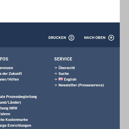
DRUCKEN
NACH OBEN
NFOS
SERVICE
erenzen
Übersicht
s der Zukunft
Suche
ner/Hilfen
English
Newsletter (Presseservice)
ale Prozessbegleitung
Bund/Länder)
chung NRW
fahren
che Kostenmarke
ige Einrichtungen