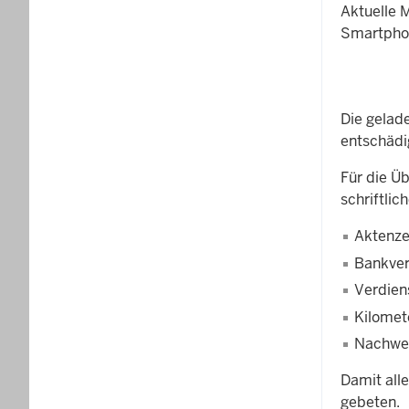
Aktuelle 
Smartphon
Die gelad
entschädi
Für die Ü
schriftl
Aktenze
Bankve
Verdien
Kilomet
Nachwei
Damit all
gebeten.