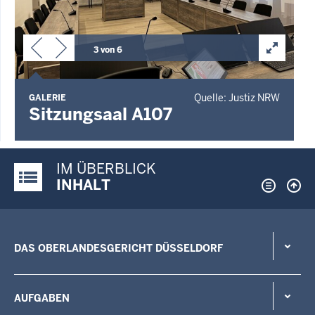
3 von 6
Quelle: Justiz NRW
GALERIE
Sitzungsaal A107
IM ÜBERBLICK
Justiz-Portal im Überblick:
INHALT
DAS OBERLANDESGERICHT DÜSSELDORF
AUFGABEN