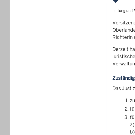
Leitung und 
Vorsitzen
Oberlandes
Richterin
Derzeit h
juristisc
Verwaltun
Zuständig
Das Justi
zu
fü
fü
a)
b)