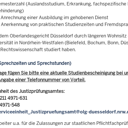
mesterzahl (Auslandsstudium, Erkrankung, fachspezifische
hinderung)
 Anrechnung einer Ausbildung im gehobenen Dienst
 Anerkennung von praktischen Studienzeiten und Fremdspr
dem Oberlandesgericht Düsseldorf durch längeren Wohnsitz 
versität in Nordrhein-Westfalen (Bielefeld, Bochum, Bonn, Dü
 Rechtswissenschaft studiert haben.
Sprechzeiten und Sprechstunden)
rage fügen Sie bitte eine aktuelle Studienbescheinigung bei 
Angabe einer Telefonnummer von Vorteil.
nheit des Justizprüfungsamtes:
0211 4971-631
 4971-548
erviceeinheit_Justizpruefungsamt@olg-duesseldorf.nrw.
iter u.a. für die
Zulassungen zur staatlichen Pflichtfachpr