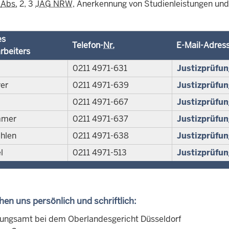
5
Abs.
2, 3
JAG NRW
, Anerkennung von Studienleistungen und
es
Telefon-
Nr.
E-Mail-Adres
rbeiters
0211 4971-631
Justizprüfu
er
0211 4971-639
Justizprüfu
0211 4971-667
Justizprüfu
mmer
0211 4971-637
Justizprüfu
hlen
0211 4971-638
Justizprüfu
l
0211 4971-513
Justizprüfu
chen uns persönlich und schriftlich:
fungsamt bei dem Oberlandesgericht Düsseldorf