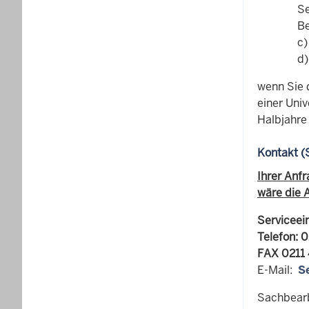
Se
Be
c)
d)
wenn Sie 
einer Uni
Halbjahre
Kontakt (
Ihrer Anf
wäre die 
Serviceei
Telefon: 
FAX 0211
E-Mail:
S
Sachbearbe