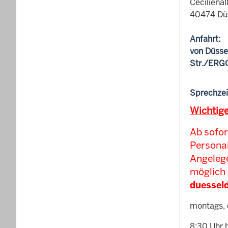
Cecilienal
40474 Dü
Anfahrt:
von Düsse
Str./ERGO
Sprechzei
Wichtige
Ab sofor
Personal
Angelege
möglich 
duesseld
montags, 
8:30 Uhr 