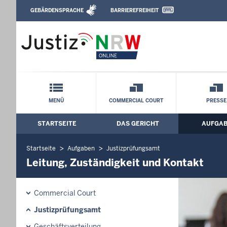
Direkt zum Inhalt
GEBÄRDENSPRACHE
BARRIEREFREIHEIT
Leichte Sprache, Gebärdensprachenvideo u
Oberlandesgericht Düsseldorf: Leitung,
Schnellnavigation mit Volltext-Suche
MENÜ
COMMERCIAL COURT
PRESSE
STARTSEITE
DAS GERICHT
AUFGA
Hauptmenü: Hauptnavigation
Startseite
Aufgaben
Justizprüfungsamt
Leitung, Zuständigkeit und Kontakt
Commercial Court
Justizprüfungsamt
Geschäftsverteilung