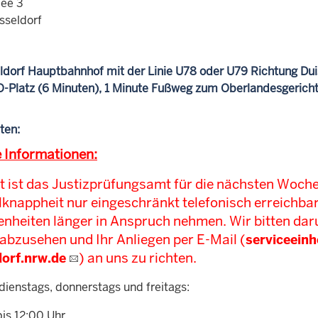
lee 3
sseldorf
ldorf Hauptbahnhof mit der Linie U78 oder U79 Richtung Duisb
-Platz (6 Minuten), 1 Minute Fußweg zum Oberlandesgerich
ten:
 Informationen:
t ist das Justizprüfungsamt für die nächsten Woc
knappheit nur eingeschränkt telefonisch erreichbar
nheiten länger in Anspruch nehmen. Wir bitten dar
abzusehen und Ihr Anliegen per E-Mail (
serviceeinh
) an uns zu richten.
orf.nrw.de
dienstags, donnerstags und freitags:
bis 12:00 Uhr