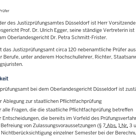
Prüfer
der des Justizprüfungsamtes Düsseldorf ist Herr Vorsitzende
gericht Prof. Dr. Ulrich Egger, seine ständige Vertreterin is
 am Oberlandesgericht Dr. Petra Schmitt-Frister.
at das Justizprüfungsamt circa 120 nebenamtliche Prüfer aus
her Berufe, unter anderem Hochschullehrer, Richter, Staatsa
gsjuristen.
keit
zprüfungsamt bei dem Oberlandesgericht Düsseldorf ist zust
r Ablegung zur staatlichen Pflichtfachprüfung
r alle Fragen, die die staatliche Pflichtfachprüfung betreffen
r Entscheidungen, die bereits im Vorfeld des Prüfungsverfah
 Befreiung von Zulassungsvoraussetzungen (
§
7
Abs
.
1
Nr
.
3 u
 Nichtberücksichtigung einzelner Semester bei der Berechn