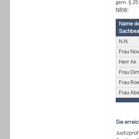
gem. § 2
NRW
:
Name d
Sachbea
N.N.
Frau Nov
Herr Ak
Frau Di
Frau Roe
Frau Abe
Sie errei
Justizprü