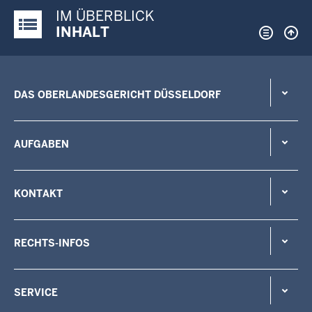
IM ÜBERBLICK
Justiz-Portal im Überblick:
INHALT
DAS OBERLANDESGERICHT DÜSSELDORF
AUFGABEN
KONTAKT
RECHTS-INFOS
SERVICE