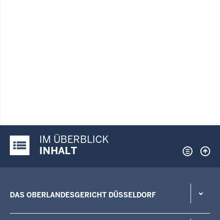
IM ÜBERBLICK
Justiz-Portal im Überblick:
INHALT
DAS OBERLANDESGERICHT DÜSSELDORF