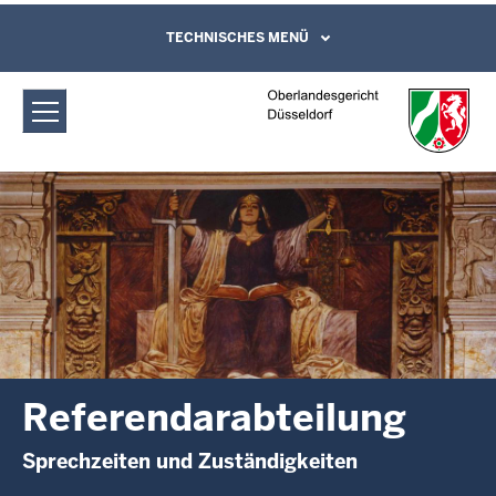
Direkt zum Inhalt
Oberlandesgericht Düsseldorf:
TECHNISCHES MENÜ
Leichte Sprache, Gebärdensprachenvideo
und Kontaktformular
Referendarabteilung
Referendarabteilung
Sprechzeiten und Zuständigkeiten