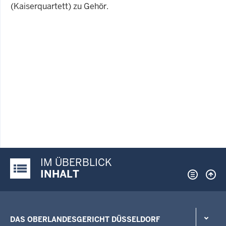
(Kaiserquartett) zu Gehör.
IM ÜBERBLICK
Justiz-Portal im Überblick:
INHALT
DAS OBERLANDESGERICHT DÜSSELDORF