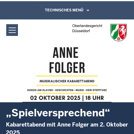
Direkt zum Inhalt
Oberlandesgericht Düsseldorf:
TECHNISCHES MENÜ
Leichte Sprache, Gebärdensprachenvideo
und Kontaktformular
„Spielversprechend“
„Spielversprechend“
Kabarettabend mit Anne Folger am 2. Oktober
2025