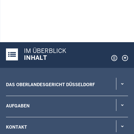
IM ÜBERBLICK
Justiz-Portal im Überblick:
INHALT
DAS OBERLANDESGERICHT DÜSSELDORF
AUFGABEN
KONTAKT