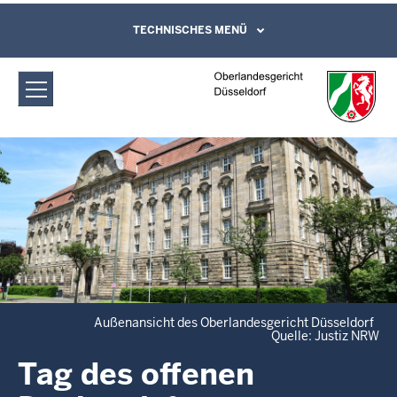
Direkt zum Inhalt
Oberlandesgericht Düsseldorf: Tag des
TECHNISCHES MENÜ
Leichte Sprache, Gebärdensprachenvideo
und Kontaktformular
offenen Denkmals®
Außenansicht des Oberlandesgericht Düsseldorf
Quelle: Justiz NRW
Tag des offenen