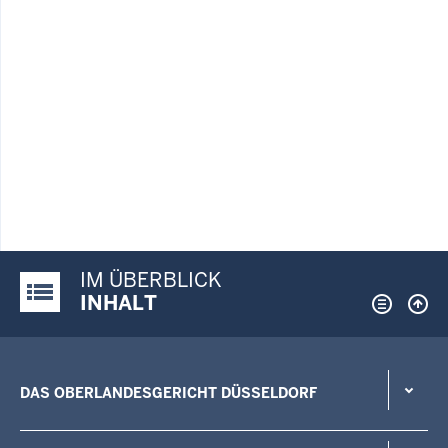
IM ÜBERBLICK
Justiz-Portal im Überblick:
INHALT
DAS OBERLANDESGERICHT DÜSSELDORF