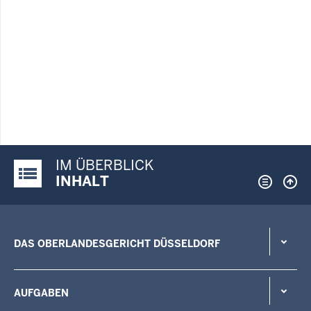
IM ÜBERBLICK
Justiz-Portal im Überblick:
INHALT
DAS OBERLANDESGERICHT DÜSSELDORF
AUFGABEN