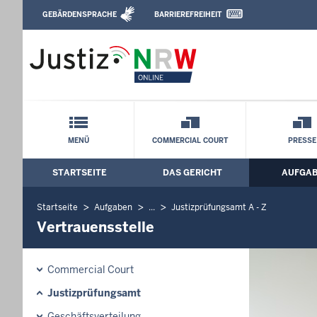
Direkt zum Inhalt
GEBÄRDENSPRACHE
BARRIEREFREIHEIT
Leichte Sprache, Gebärdensprachenvideo u
Oberlandesgericht Düsseldorf: Vertraue
Schnellnavigation mit Volltext-Suche
MENÜ
COMMERCIAL COURT
PRESSE
STARTSEITE
DAS GERICHT
AUFGA
Hauptmenü: Hauptnavigation
Startseite
Aufgaben
...
Justizprüfungsamt A - Z
Vertrauensstelle
Commercial Court
Justizprüfungsamt
Geschäftsverteilung