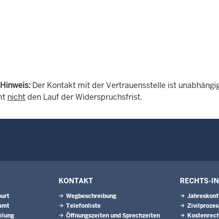
 Hinweis:
Der Kontakt mit der Vertrauensstelle ist unabhängi
mt
nicht
den Lauf der Widerspruchsfrist.
KONTAKT
RECHTS-I
urt
Wegbeschreibung
Jahreskonf
amt
Telefonliste
Zivilprozes
ilung
Öffnungszeiten und Sprechzeiten
Kostenrech