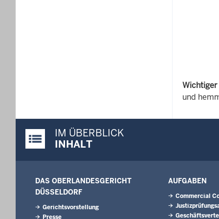
Wichtiger
und hem
IM ÜBERBLICK
Justiz-Portal im Überblick:
INHALT
DAS OBERLANDESGERICHT
AUFGABEN
DÜSSELDORF
Commercial Co
Justizprüfungs
Gerichtsvorstellung
Geschäftsverte
Presse