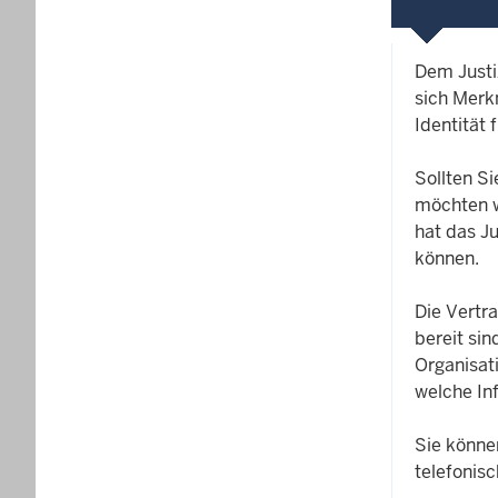
Dem Justiz
sich Merk
Identität
Sollten Si
möchten w
hat das J
können.
Die Vertr
bereit sin
Organisat
welche In
Sie könne
telefonisc