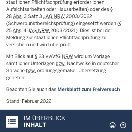
staatlichen Pflichtfachprüfung erforderlichen
Aufsichtsarbeiten oder Hausarbeiten) oder des §
28
Abs.
3 Satz 3
JAG NRW
2003/2022
(Schwerpunktbereichsprüfung) eingesetzt werden (§
25
Abs
. 4
JAG NRW
2003/2021). Dies ist bei der
Meldung zur staatlichen Pflichtfachprüfung zu
versichern und wird überprüft.
Mit Blick auf § 23 VwVfG
NRW
wird um Vorlage
sämtlicher Unterlagen
bzw.
Nachweise in deutscher
Sprache
bzw.
ordnungsgemäßer Übersetzung
gebeten.
Beachten Sie auch das
Merkblatt zum Freiversuch
Stand: Februar 2022
IM ÜBERBLICK
Justiz-Portal im Überblick:
INHALT