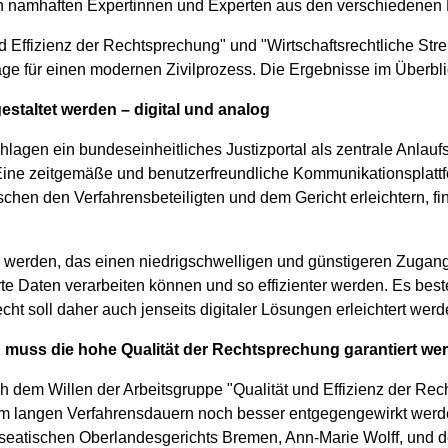
n namhaften Expertinnen und Experten aus den verschiedenen D
d Effizienz der Rechtsprechung" und "Wirtschaftsrechtliche Stre
äge für einen modernen Zivilprozess. Die Ergebnisse im Überbli
staltet werden – digital und analog
agen ein bundeseinheitliches Justizportal als zentrale Anlaufst
 Eine zeitgemäße und benutzerfreundliche Kommunikationsplattfo
en den Verfahrensbeteiligten und dem Gericht erleichtern, find
 werden, das einen niedrigschwelligen und günstigeren Zugang
ierte Daten verarbeiten können und so effizienter werden. Es best
ht soll daher auch jenseits digitaler Lösungen erleichtert werd
tig muss die hohe Qualität der Rechtsprechung garantiert we
dem Willen der Arbeitsgruppe "Qualität und Effizienz der Recht
em langen Verfahrensdauern noch besser entgegengewirkt wer
nseatischen Oberlandesgerichts Bremen, Ann-Marie Wolff, und 