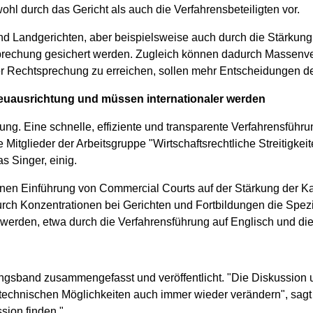
hl durch das Gericht als auch die Verfahrensbeteiligten vor.
 und Landgerichten, aber beispielsweise auch durch die Stärku
tsprechung gesichert werden. Zugleich können dadurch Massenver
r Rechtsprechung zu erreichen, sollen mehr Entscheidungen de
 Neuausrichtung und müssen internationaler werden
ng. Eine schnelle, effiziente und transparente Verfahrensführu
e Mitglieder der Arbeitsgruppe "Wirtschaftsrechtliche Streitigke
s Singer, einig.
enen Einführung von Commercial Courts auf der Stärkung der K
urch Konzentrationen bei Gerichten und Fortbildungen die Spez
 werden, etwa durch die Verfahrensführung auf Englisch und di
ngsband zusammengefasst und veröffentlicht. "Die Diskussion 
 technischen Möglichkeiten auch immer wieder verändern", sagt 
ion finden."