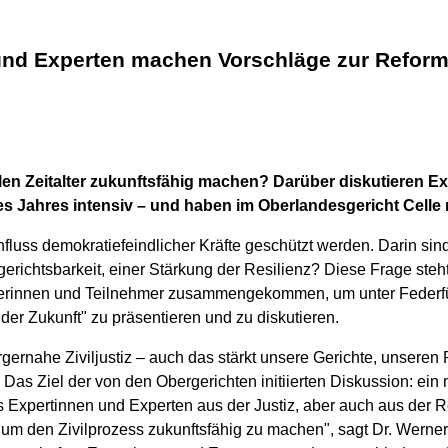
 und Experten machen Vorschläge zur Reform
len Zeitalter zukunftsfähig machen?
Darüber diskutieren Ex
s Jahres intensiv – und haben im Oberlandesgericht Celle 
ss demokratiefeindlicher Kräfte geschützt werden. Darin sind s
vilgerichtsbarkeit, einer Stärkung der Resilienz? Diese Frage s
merinnen und Teilnehmer zusammengekommen, um unter Federfü
der Zukunft" zu präsentieren und zu diskutieren.
ürgernahe Ziviljustiz – auch das stärkt unsere Gerichte, unsere
Das Ziel der von den Obergerichten initiierten Diskussion: ein m
es Expertinnen und Experten aus der Justiz, aber auch aus der 
, um den Zivilprozess zukunftsfähig zu machen", sagt Dr. Werner